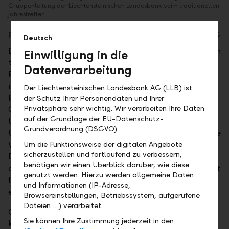
Gruppenleitung der Liechtensteinischen Landesbank beim traditionellen
Jahrestreffen.
Regierungsmitglieder zu Besuch bei der LLB AG
Deutsch
Die LLB lud am Donnerstag, 21. November 2019, zum
Einwilligung in die
traditionellen Informationsnachmittag für die
Datenverarbeitung
Regierung. Nach Erläuterungen zum Geschäftsgang
im ersten Halbjahr 2019 durch Group CFO Christoph
Der Liechtensteinischen Landesbank AG (LLB) ist
Reich gaben die weiteren Mitglieder der
der Schutz Ihrer Personendaten und Ihrer
Privatsphäre sehr wichtig. Wir verarbeiten Ihre Daten
Gruppenleitung den Regierungsvertretern einen
auf der Grundlage der EU-Datenschutz-
Überblick zu den strategischen Initiativen und dem
Grundverordnung (DSGVO).
Umsetzungstand. "Die Strategie StepUp2020 hat ihre
Um die Funktionsweise der digitalen Angebote
Wirkung innerhalb der LLB-Gruppe voll entfaltet.
sicherzustellen und fortlaufend zu verbessern,
Dank ihres fokussierten Geschäftsmodells und einer
benötigen wir einen Überblick darüber, wie diese
diversifizierten Ertragsstruktur ist die LLB-Gruppe gut
genutzt werden. Hierzu werden allgemeine Daten
für die bevorstehenden Herausforderungen gerüstet",
und Informationen (IP-Adresse,
erklärten die LLB-Verantwortlichen.
Browsereinstellungen, Betriebssystem, aufgerufene
Dateien …) verarbeitet.
Group CEO Roland Matt sagte mit Blick auf das
Sie können Ihre Zustimmung jederzeit in den
kommende Jahr: "Im gegenwärtig anspruchsvollen