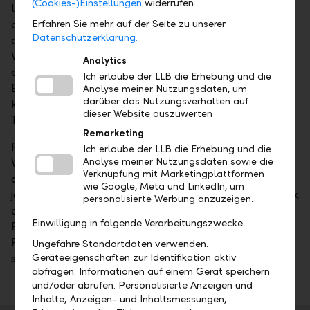
(Cookies-)Einstellungen
widerrufen.
Umfeld gilt unser Fokus klar der weiteren Steigerung
Erfahren Sie mehr auf der Seite zu unserer
der Profitabilität. Mit unserem Wachstum haben wir
Datenschutzerklärung.
dazu eine gute Basis geschaffen."
Verwaltungsratspräsident Georg Wohlwend
Analytics
erläuterte im Anschluss die wichtigsten
Ich erlaube der LLB die Erhebung und die
Entwicklungen in der Corporate Governance. Auch
Analyse meiner Nutzungsdaten, um
darüber das Nutzungsverhalten auf
kamen verschiedene aktuelle finanzplatzpolitische
dieser Website auszuwerten
Themen zur Sprache.
Remarketing
Regierungschef Adrian Hasler betonte: "Als
Ich erlaube der LLB die Erhebung und die
Analyse meiner Nutzungsdaten sowie die
Vertreterinnen und Vertreter des Mehrheitsaktionärs
Verknüpfung mit Marketingplattformen
der LLB, des Landes Liechtenstein, schätzen wir den
wie Google, Meta und LinkedIn, um
jährlichen Austausch mit dem Management der Bank
personalisierte Werbung anzuzeigen.
ausserordentlich. Die Gespräche bieten uns vertiefte
Einwilligung in folgende Verarbeitungszwecke
Einblicke in aktuelle Entwicklungen in der
Finanzbranche und tragen zum Verständnis der
Ungefähre Standortdaten verwenden.
Geräteeigenschaften zur Identifikation aktiv
strategischen Ausrichtung des Unternehmens bei."
abfragen. Informationen auf einem Gerät speichern
und/oder abrufen. Personalisierte Anzeigen und
Inhalte, Anzeigen- und Inhaltsmessungen,