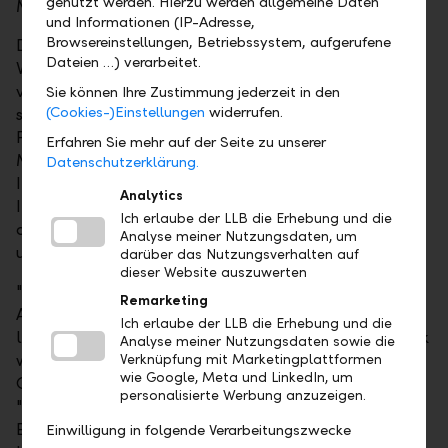
genutzt werden. Hierzu werden allgemeine Daten
Mitglieder reduziert.
und Informationen (IP-Adresse,
Browsereinstellungen, Betriebssystem, aufgerufene
Dr. Robert Löw wird ab dem 14. Mai 2019 neuer
Dateien …) verarbeitet.
Vorstandsvorsitzender der LLB Österreich. Als CEO
verantwortet er auch die Bereiche Private Banking
Sie können Ihre Zustimmung jederzeit in den
(Cookies-)Einstellungen
widerrufen.
sowie Marketing & Kommunikation. Mag. Harald
Friedrich wird stellvertretender CEO und
Erfahren Sie mehr auf der Seite zu unserer
Marktvorstand für das bedeutende Depotbank- und
Datenschutzerklärung.
Investmentfondsgeschäft sowie das
Analytics
Immobiliengeschäft. Komplettiert wird der Vorstand
Ich erlaube der LLB die Erhebung und die
durch die bisherigen Mitglieder Gerd Scheider (CFO)
Analyse meiner Nutzungsdaten, um
und Dipl. Ing. Selim Alantar (COO).
darüber das Nutzungsverhalten auf
dieser Website auszuwerten
"Ich freue mich, dass Bernhard Ramsauer in unserem
Remarketing
Aufsichtsrat Einsitz nimmt und sich mit seiner
Ich erlaube der LLB die Erhebung und die
langjährigen Erfahrung und seinem breiten Netzwerk
Analyse meiner Nutzungsdaten sowie die
weiterhin für die LLB Österreich engagiert", hält Dr.
Verknüpfung mit Marketingplattformen
wie Google, Meta und LinkedIn, um
Gabriel Brenna, Vorsitzender des Aufsichtsrates, fest.
personalisierte Werbung anzuzeigen.
"Ich danke Bernhard Ramsauer für seinen grossen
Einsatz. Als CEO hat er massgeblich dazu
Einwilligung in folgende Verarbeitungszwecke