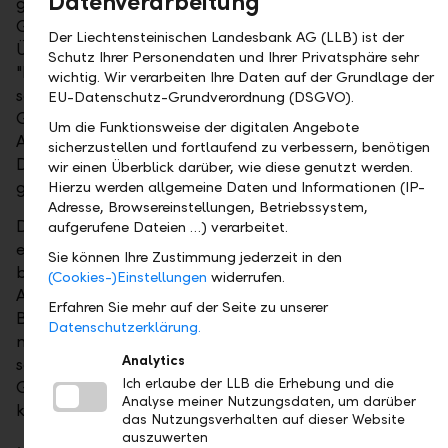
Datenverarbeitung
gesamten Geschäftsbericht zieht. Laudatorin Ilona
Gyöngyösi betonte, dass die Schlussjury die LLB mit
Der Liechtensteinischen Landesbank AG (LLB) ist der
Überzeugung zur Gesamtsiegerin gewählt habe:
Schutz Ihrer Personendaten und Ihrer Privatsphäre sehr
"Neben der korrekten Dokumentation von Zahlen
wichtig. Wir verarbeiten Ihre Daten auf der Grundlage der
sollte ein Geschäftsbericht auch das
EU-Datenschutz-Grundverordnung (DSGVO).
Geschäftsmodell den verschiedenen
Um die Funktionsweise der digitalen Angebote
Anspruchsgruppen klar und transparent darlegen.
sicherzustellen und fortlaufend zu verbessern, benötigen
Dies ist der Liechtensteinischen Landesbank
wir einen Überblick darüber, wie diese genutzt werden.
gelungen."
Hierzu werden allgemeine Daten und Informationen (IP-
Adresse, Browsereinstellungen, Betriebssystem,
Dass eine Bank bei dem Rating den Hauptgewinn
aufgerufene Dateien …) verarbeitet.
erzielt, ist auch für das Wirtschaftsmagazin "Bilanz"
Sie können Ihre Zustimmung jederzeit in den
beachtlich, schliesslich seien die regulatorischen
(Cookies-)Einstellungen
widerrufen.
Anforderungen umfangreicher als bei anderen
Erfahren Sie mehr auf der Seite zu unserer
Branchen, was die Berichte schwerer verdaulich
Datenschutzerklärung.
mache. Dennoch besteche die LLB mit klarer
Analytics
schnörkelloser Sprache und "erfreulich wenig
Ich erlaube der LLB die Erhebung und die
Geseier", wird ein Juror im Vorabdruck der
Analyse meiner Nutzungsdaten, um darüber
kommenden Ausgabe zitiert.
das Nutzungsverhalten auf dieser Website
auszuwerten