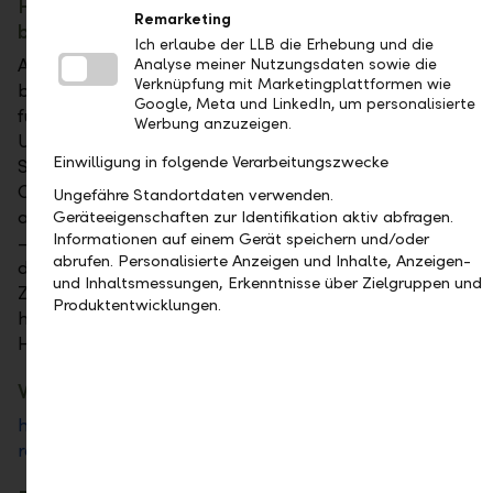
Hochkarätige Fachjury bewertet alle
Remarketing
bedeutenden Unternehmen
Ich erlaube der LLB die Erhebung und die
Anhand eines umfangreichen Kriterienkatalogs
Analyse meiner Nutzungsdaten sowie die
Verknüpfung mit Marketingplattformen wie
bewerteten rund vierzig Spezialisten in drei Jurys und
Google, Meta und LinkedIn, um personalisierte
fünf Kategorien die Jahresberichterstattung von 238
Werbung anzuzeigen.
Unternehmen aus der Schweiz und Liechtenstein.
Einwilligung in folgende Verarbeitungszwecke
Sowohl die gedruckten Publikationen als auch die
Online-Geschäftsberichte wurden eingehend
Ungefähre Standortdaten verwenden.
analysiert. Die Beurteilung der inhaltlichen Qualität
Geräteeigenschaften zur Identifikation aktiv abfragen.
Informationen auf einem Gerät speichern und/oder
– des Value Reportings – erfolgte unter der Führung
abrufen. Personalisierte Anzeigen und Inhalte, Anzeigen-
des Instituts für Banking und Finance der Universität
und Inhaltsmessungen, Erkenntnisse über Zielgruppen und
Zürich. Die visuelle Gestaltung untersuchte eine
Produktentwicklungen.
hochkarätige Design-Jury unter Leitung der Zürcher
Hochschule der Künste.
Weitere Informationen
http://www.harbourclub.ch/de/anlasse/geschaeftsberi
rating