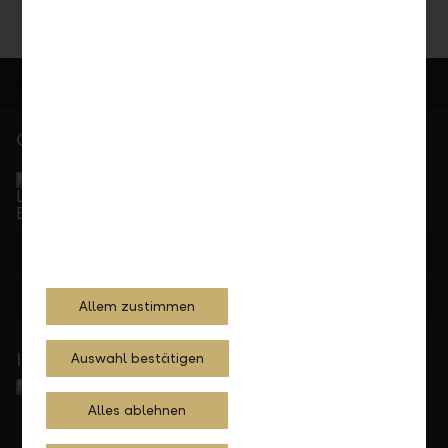
Gerne für Sie da
Service Direkt
Telefonisch erreichbar von Montag bis Freitag, 08.00
bis 17.30 Uhr
+423 236 88 11
Feedback
Anfrage
Allem zustimmen
In Ihrer Nähe
Auswahl bestätigen
Alles ablehnen