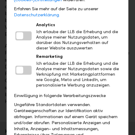
den sportlichen Nachwuchs und die Fussballtalente",
Erfahren Sie mehr auf der Seite zu unserer
betonte Roland Matt. "Die LLB ist stolz, den FCV zu
Datenschutzerklärung.
begleiten. Wir freuen uns zudem, dass ihr heute den
Analytics
Weg zu uns gefunden habt und dass wir euch einen
Ich erlaube der LLB die Erhebung und die
Einblick in die LLB-Gruppe geben können."
Analyse meiner Nutzungsdaten, um
darüber das Nutzungsverhalten auf
Anschliessend gaben LLB-Exponenten in kurzen
dieser Website auszuwerten
Präsentationen taktische Tipps in der Finanzvorsorge
Remarketing
sowie eine Powerlektion in Sachen E-Banking.
Ich erlaube der LLB die Erhebung und die
Danach absolvierten die Spieler und der Staff des
Analyse meiner Nutzungsdaten sowie die
FCV einen gemütlichen Rundgang durch die
Verknüpfung mit Marketingplattformen
wie Google, Meta und LinkedIn, um
Geschäftgsgebäude am Hauptsitz in Vaduz, bevor
personalisierte Werbung anzuzeigen.
sich die Mannschaft im Personalrestaurant der LLB
bei einem Mittagessen für die nächsten sportlichen
Einwilligung in folgende Verarbeitungszwecke
Herausforderungen stärkte.
Ungefähre Standortdaten verwenden.
Geräteeigenschaften zur Identifikation aktiv
abfragen. Informationen auf einem Gerät speichern
und/oder abrufen. Personalisierte Anzeigen und
Inhalte, Anzeigen- und Inhaltsmessungen,
Kurzporträt
Erkenntnisse über Zielgruppen und