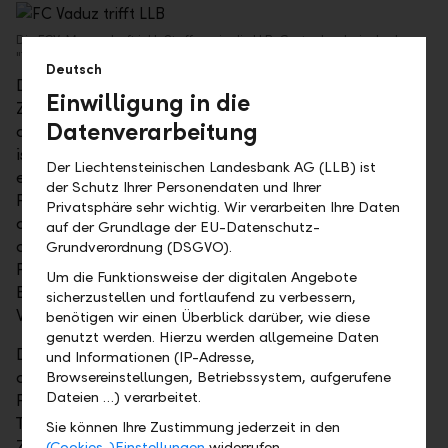
Die FCV-Mannschaft inkl. Staff sowie die LLB-Gastgeber beim lockeren
"Trainingsanlass" in der Kundenzone am LLB-Hauptsitz in Vaduz.
Deutsch
Der Besuch des FC Vaduz bei der LLB stand im
Einwilligung in die
Zusammenhang mit der langjährigen Kooperation
Datenverarbeitung
des Fussballvereins mit der LLB. Seit über 20 Jahren
ist das Unternehmen im Sponsoring beim FCV
Der Liechtensteinischen Landesbank AG (LLB) ist
engagiert. "Die Partnerschaft geht weit über das rein
der Schutz Ihrer Personendaten und Ihrer
Finanzielle hinaus", erklärte Group CEO Roland Matt
Privatsphäre sehr wichtig. Wir verarbeiten Ihre Daten
am Dienstag, 12. Februar 2019, bei der Begrüssung
auf der Grundlage der EU-Datenschutz-
der Mannschaft am Standort in Vaduz. Er zog
Grundverordnung (DSGVO).
Parallelen zwischen dem Fussball- und dem
Um die Funktionsweise der digitalen Angebote
Bankengeschäft. In beiden Bereichen sei ein stetiger
sicherzustellen und fortlaufend zu verbessern,
Wille zur Veränderung nötig, um erfolgreich zu sein.
benötigen wir einen Überblick darüber, wie diese
genutzt werden. Hierzu werden allgemeine Daten
Die LLB begrüsse die eingeschlagene Strategie 2020
und Informationen (IP-Adresse,
des FCV, die unter anderem eine verstärkte
Browsereinstellungen, Betriebssystem, aufgerufene
Dateien …) verarbeitet.
Fokussierung auf lokale und regionale
Talentförderung vorsieht. "Bei der Umsetzung eurer
Sie können Ihre Zustimmung jederzeit in den
Ziele leistet ihr einen wichtigen Beitrag fürs Land, für
(Cookies-)Einstellungen
widerrufen.