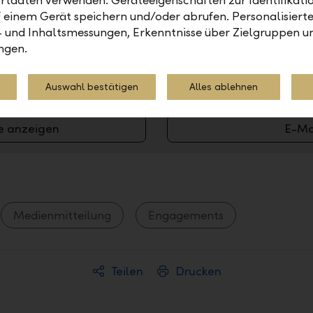
tdaten verwenden. Geräteeigenschaften zur Identifikatio
Kontakt
 einem Gerät speichern und/oder abrufen. Personalisiert
Zukunftsstiftung der Liec
- und Inhaltsmessungen, Erkenntnisse über Zielgruppen u
, Veröffentlichung
Dr. Albert Halter
ngen.
Geschäftsführer
. ordentliche
Telefon +423 236 80 99
Auswahl bestätigen
Alles ablehnen
Internet www.zukunftsstift
e anzeigen
E-Ma
Medienmitteilung
Engagements
Teilen
Drucken