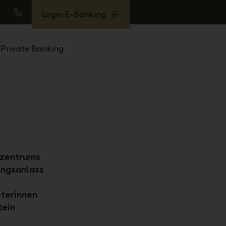
Login E-Banking
uche
Anrufen
Private Banking
rzentrums
ungsanlass
eterinnen
tein