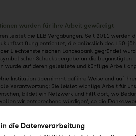
utionen wurden für ihre Arbeit gewürdigt
hren leistet die LLB Vergabungen. Seit 2011 werden d
ukunftsstiftung entrichtet, die anlässlich des 150-jä
der Liechtensteinischen Landesbank gegründet wurd
 symbolischer Scheckübergabe an die begünstigten
nen wurde auf deren geleistete und künftige Arbeit an
elne Institution übernimmt auf ihre Weise und auf ihr
ale Verantwortung: Sie leistet wichtige Arbeit für un
nschen, bildet ein Netzwerk und hilft dort, wo Bedar
wollen wir entsprechend würdigen", so die Dankeswor
t, Stiftungsratspräsident der Zukunftsstiftung und C
, an die diesjährigen Vergabungsempfänger richtete
 in die Datenverarbeitung
nt für Gesellschaft und Umwelt