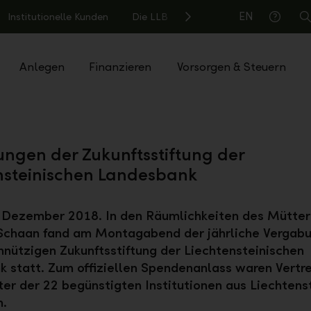
EN
Institutionelle Kunden
Die LLB
S
Hilfe
Anlegen
Finanzieren
Vorsorgen & Steuern
ngen der Zukunftsstiftung der
nsteinischen Landesbank
. Dezember 2018. In den Räumlichkeiten des Mütte
 Schaan fand am Montagabend der jährliche Vergab
nützigen Zukunftsstiftung der Liechtensteinischen
 statt. Zum offiziellen Spendenanlass waren Vertr
ter der 22 begünstigten Institutionen aus Liechtens
n.