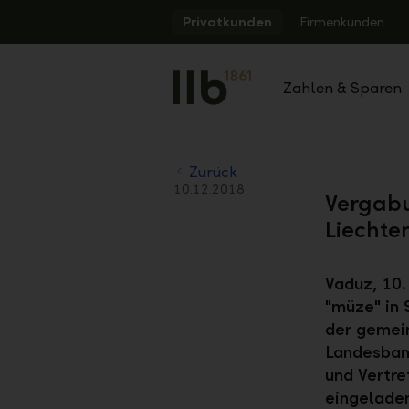
Alerts.Headline
Privatkunden
Firmenkunden
Zahlen & Sparen
Zurück
10.12.2018
Vergabu
Liechte
Vaduz, 10
"müze" in
der gemein
Landesbank
und Vertre
eingelade