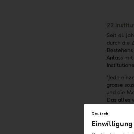
22 Instit
Seit 41 Ja
durch die Z
Bestehens 
Anlass mit
Institutio
"Jede einz
grosse sozi
und die Me
Das alles 
Roland Mat
Deutsch
LLB-Gruppe
Einwilligung
Engageme