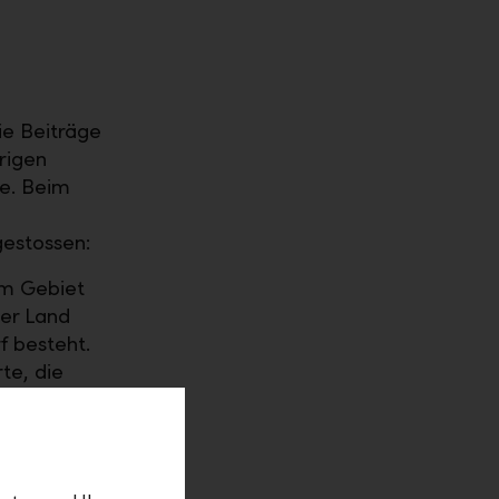
ie Beiträge
hrigen
e. Beim
gestossen:
em Gebiet
ser Land
f besteht.
te, die
EO der
.