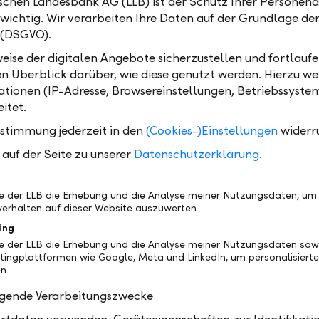
ischen Landesbank AG (LLB) ist der Schutz Ihrer Personend
sstiftung unterstützt nicht nur soziale Organisationen
 wichtig. Wir verarbeiten Ihre Daten auf der Grundlage d
 (DSGVO).
ein, sondern fördert auch zukunftsgerichtete Vorhabe
Soziales und Umwelt. In den letzten acht Jahren leis
eise der digitalen Angebote sicherzustellen und fortlaufe
iftung mit einer Gesamtsumme von über CHF 1 Millio
en Überblick darüber, wie diese genutzt werden. Hierzu w
ungen und rund 50 Förderbeiträge.
tionen (IP-Adresse, Browsereinstellungen, Betriebssyste
itet.
ustimmung jederzeit in den
(Cookies-)Einstellungen
widerr
auf der Seite zu unserer
Datenschutzerklärung.
iftung
be der LLB die Erhebung und die Analyse meiner Nutzungsdaten, um
nk wurde am 5. Dezember 1861 gegründet. Aus Anlass ihre
erhalten auf dieser Website auszuwerten
and, hat sie 2011 die "Zukunftsstiftung der Liechtenstei
ing
tung ist die Förderung zukunftsgerichteter Projekte in d
be der LLB die Erhebung und die Analyse meiner Nutzungsdaten sow
esondere Projekte unterstützt, welche die Lebens- und A
tingplattformen wie Google, Meta und LinkedIn, um personalisiert
igenverantwortung stärken. Im Bereich Umwelt hat das E
n.
tellenwert. Die Zukunftsstiftung ist Mitglied der Vereini
olgende Verarbeitungszwecke
usts (VLGST). Deren Ziel ist es, den Gedanken unternehmer