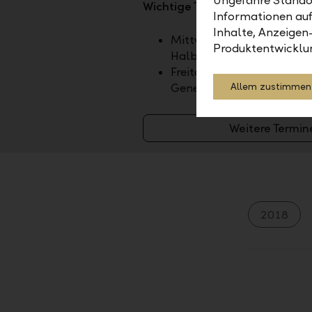
Ungefähre Standor
Wichtige Termine
Informationen auf
Inhalte, Anzeigen
Mittwoch, 19. August 2026
Produktentwicklu
Halbjahresergebnis 2026
Freitag, 23. April 2027, 35
Allem zustimmen
Generalversammlung
Weitere Termin
2018