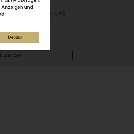
n aktiv abfragen.
e Anzeigen und
htensteinische Landesbank AG
nd
Details
ung.li
il senden