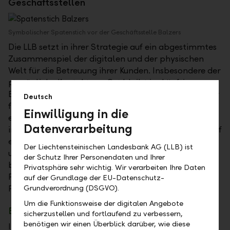
Geschäftsstellen
Symbolischer Spatenstich vor der Geschäftsstelle Balzers
Die LLB setzt in ihrer Strategie auf ein abgestimmtes
Zusammenspiel der digitalen und der physischen
Welt für die Betreuung ihrer Kunden. Insbesondere der
persönliche Kontakt vor Ort bleibt im künftigen
Banking über alle Generationen hinweg zentral. "Wir
Deutsch
freuen uns sehr, unsere Geschäftsstelle in Balzers mit
Einwilligung in die
einem wegweisenden Konzept attraktiv und
Datenverarbeitung
innovativ auszurichten. Unter anderem setzen wir auf
eine verstärkte Interaktion mit unseren Kundinnen
Der Liechtensteinischen Landesbank AG (LLB) ist
und Kunden, um ein einzigartiges Bankerlebnis zu
der Schutz Ihrer Personendaten und Ihrer
bieten", erklärte Urs Müller, Leiter Privat- und
Privatsphäre sehr wichtig. Wir verarbeiten Ihre Daten
Firmenkunden der LLB-Gruppe, anlässlich des
auf der Grundlage der EU-Datenschutz-
Projektstarts am LLB-Standort in Balzers.
Grundverordnung (DSGVO).
Um die Funktionsweise der digitalen Angebote
Beratung steht im Zentrum
sicherzustellen und fortlaufend zu verbessern,
benötigen wir einen Überblick darüber, wie diese
In den vergangenen Jahren hat die Anzahl reiner