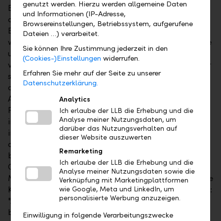
genutzt werden. Hierzu werden allgemeine Daten
Bargeldtransaktionen am Schalter deutlich
und Informationen (IP-Adresse,
abgenommen. Für einfachere und alltägliche
Browsereinstellungen, Betriebssystem, aufgerufene
Bankgeschäfte wie beispielsweise Geldüber-
Dateien …) verarbeitet.
weisungen nutzen Kunden zunehmend das LLB Online
Sie können Ihre Zustimmung jederzeit in den
und Mobile Banking. Für Bargeldbezüge bevorzugen
(Cookies-)Einstellungen
widerrufen.
viele das landesweite Bancomatennetz der LLB, oder
Erfahren Sie mehr auf der Seite zu unserer
sie zahlen direkt vor Ort mit der Maestro-Karte. In
Datenschutzerklärung.
der Geschäftsstelle suchen Kunden verstärkt den
Austausch mit den Beratern zu verschiedenen
Analytics
Fragestellungen rund ums Thema Geld. "Wir wollen
Ich erlaube der LLB die Erhebung und die
Analyse meiner Nutzungsdaten, um
in unseren Geschäftsstellen in einem modernen und
darüber das Nutzungsverhalten auf
inspirierenden Umfeld die umfassende Beratung in
dieser Website auszuwerten
den Mittelpunkt stellen", sagt Urs Müller. Alle
Remarketing
bisherigen Dienstleistungen werden auch künftig vor
Ich erlaube der LLB die Erhebung und die
Ort in der Geschäftsstelle verfügbar sein. Für die
Analyse meiner Nutzungsdaten sowie die
Mitarbeitenden der Geschäftsstelle bedingt das neue
Verknüpfung mit Marketingplattformen
Konzept ein verändertes, breiteres Rollenverständnis:
wie Google, Meta und LinkedIn, um
personalisierte Werbung anzuzeigen.
"Als Kundenberater sind wir verstärkt beratend und
begleitend tätig – und zwar für alle Generationen
Einwilligung in folgende Verarbeitungszwecke