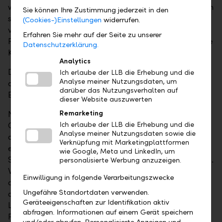
war dort als Fachexperte und in leitenden Funktionen
Sie können Ihre Zustimmung jederzeit in den
sowohl für rechtliche und regulatorische Prozesse
(Cookies-)Einstellungen
widerrufen.
verantwortlich als auch für die
Erfahren Sie mehr auf der Seite zu unserer
Produktstrukturierung, die Marktentwicklung und die
Datenschutzerklärung.
Kundenbetreuung.
Analytics
Dominik Rutishauser studierte Rechtwissenschaften
Ich erlaube der LLB die Erhebung und die
Analyse meiner Nutzungsdaten, um
an der Universität Fribourg und verfügt über einen
darüber das Nutzungsverhalten auf
Executive MBA der Universität von Strathclyde, UK.
dieser Website auszuwerten
Natalie Epp, Leiterin Institutional Clients der LLB-
Remarketing
Gruppe, kommentiert: "Ich danke Marcel Weiss für
Ich erlaube der LLB die Erhebung und die
Analyse meiner Nutzungsdaten sowie die
die ausgezeichnete Zusammenarbeit bei der
Verknüpfung mit Marketingplattformen
erfolgreichen Akquisition und Integration der LLB
wie Google, Meta und LinkedIn, um
Swiss Investment AG in die LLB-Gruppe Anfang 2018.
personalisierte Werbung anzuzeigen.
Wir freuen uns, ihn künftig zu unseren Kunden und
Einwilligung in folgende Verarbeitungszwecke
damit weiterhin zu unseren Botschaftern zählen zu
Ungefähre Standortdaten verwenden.
dürfen. Mit Dominik Rutishauser gewinnen wir für die
Geräteeigenschaften zur Identifikation aktiv
LLB Swiss Investment AG eine äusserst profilierte
abfragen. Informationen auf einem Gerät speichern
Persönlichkeit. Er bringt sowohl strategisches