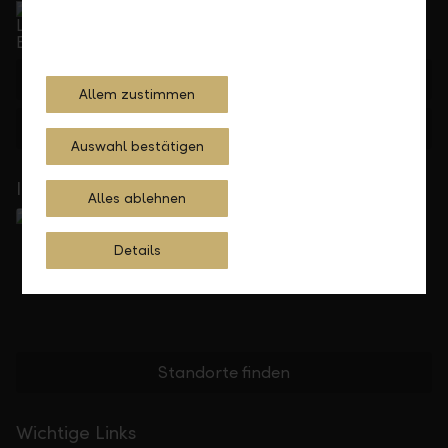
Telefonisch erreichbar von Montag bis Freitag, 08.00
bis 17.30 Uhr
+423 236 88 11
Allem zustimmen
Feedback
Anfrage
Auswahl bestätigen
In Ihrer Nähe
Alles ablehnen
Details
Standorte finden
Wichtige Links