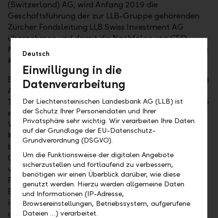
(Switzerland) AG, wird Anfang 2019 die
Geschäftsführung der zur LLB-Gruppe gehörenden
Zürcher Fondsleitung LLB Swiss Investment AG
übernehmen und damit die Nachfolge von CEO
Marcel Weiss antreten. Marcel Weiss wechselt auf die
Deutsch
Kundenseite zur AMG Fondsverwaltung AG.
Einwilligung in die
Bei der GAM Investment Management (Switzerland)
Datenverarbeitung
AG leitete Dominik Rutishauser ein Client Directors
Team im Bereich Private Label Funds. Seit 2009 hatte
Der Liechtensteinischen Landesbank AG (LLB) ist
der Schutz Ihrer Personendaten und Ihrer
er in diesem Segment wesentlich zur
Privatsphäre sehr wichtig. Wir verarbeiten Ihre Daten
Weiterentwicklung und zum Ausbau der
auf der Grundlage der EU-Datenschutz-
Kundendienstleistungen und des Kundenbuchs
Grundverordnung (DSGVO).
beigetragen. Vor drei Jahren wurde er in die
Um die Funktionsweise der digitalen Angebote
Geschäftsleitung des Unternehmens berufen. Heute
sicherzustellen und fortlaufend zu verbessern,
verantwortet er einen massgeblichen Teil des
benötigen wir einen Überblick darüber, wie diese
Private-Label-Kundenbuchs. Seine umfassenden
genutzt werden. Hierzu werden allgemeine Daten
Erfahrungen im Fonds- und Verbriefungsgeschäft für
und Informationen (IP-Adresse,
institutionelle Kunden gewann Dominik Rutishauser
Browsereinstellungen, Betriebssystem, aufgerufene
ab 1999 bei der UBS, bei Julius Bär und Swiss Re. Er
Dateien …) verarbeitet.