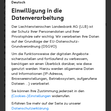
Mandat als Verwaltungsrat der Bank Linth LLB AG.
Deutsch
Als Group COO zeichnete er für die
Einwilligung in die
Geschäftsbereiche Group Corporate Development,
Datenverarbeitung
Group IT und Group Operations & Services
verantwortlich. In seinem Verantwortungsbereich hat
Der Liechtensteinischen Landesbank AG (LLB) ist
er unter anderem die Kernbankensoftware Avaloq
der Schutz Ihrer Personendaten und Ihrer
bei der LLB-Gruppe eingeführt, die Schaffung der
Privatsphäre sehr wichtig. Wir verarbeiten Ihre Daten
Shared Service Centers umgesetzt, konsequent
auf der Grundlage der EU-Datenschutz-
Grundverordnung (DSGVO).
Kostensynergien erzielt, die Lean-Management-
Kultur verankert sowie die Digitalisierungsoffensive
Um die Funktionsweise der digitalen Angebote
vorangetrieben.
sicherzustellen und fortlaufend zu verbessern,
benötigen wir einen Überblick darüber, wie diese
Der Verwaltungsrat dankt Kurt Mäder an dieser
genutzt werden. Hierzu werden allgemeine Daten
Stelle für sein grosses Engagement und seine
und Informationen (IP-Adresse,
Browsereinstellungen, Betriebssystem, aufgerufene
Leistungen für die LLB-Gruppe. Group CEO Roland
Dateien …) verarbeitet.
Matt und stv. Group CEO Urs Müller werden ad
interim die Division Group COO leiten. Über eine
Sie können Ihre Zustimmung jederzeit in den
(Cookies-)Einstellungen
widerrufen.
Nachfolge wird zu gegebener Zeit informiert.
Erfahren Sie mehr auf der Seite zu unserer
Datenschutzerklärung.