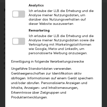
Analytics
Kurzporträt
Ich erlaube der LLB die Erhebung und die
Analyse meiner Nutzungsdaten, um
darüber das Nutzungsverhalten auf
Die Liechtensteinische Landesbank AG (LLB) ist das
dieser Website auszuwerten
traditionsreichste Finanzinstitut im Fürstentum Liechtenstein.
Mehrheitsaktionär ist das Land Liechtenstein. Die Aktien sind
Remarketing
an der SIX kotiert (Symbol: LLBN). Die LLB-Gruppe bietet
Ich erlaube der LLB die Erhebung und die
ihren Kunden umfassende Dienstleistungen im Wealth
Analyse meiner Nutzungsdaten sowie die
Management an: als Universalbank, im Private Banking,
Verknüpfung mit Marketingplattformen
Asset Management sowie bei Fund Services. Mit 1'523
wie Google, Meta und LinkedIn, um
Mitarbeitenden ist sie in Liechtenstein, in der Schweiz, in
personalisierte Werbung anzuzeigen.
Österreich, in Deutschland, in Dubai und in Abu Dhabi
Einwilligung in folgende Verarbeitungszwecke
präsent. Per 31. Dezember 2025 lag das Geschäftsvolumen
der LLB-Gruppe bei CHF 125.9 Mia.
Ungefähre Standortdaten verwenden.
Geräteeigenschaften zur Identifikation aktiv
abfragen. Informationen auf einem Gerät speichern
Wichtige Termine
und/oder abrufen. Personalisierte Anzeigen und
Inhalte, Anzeigen- und Inhaltsmessungen,
Mittwoch, 19. August 2026, Veröffentlichung
Erkenntnisse über Zielgruppen und
Halbjahresergebnis 2026
Produktentwicklungen.
Freitag, 23. April 2027, 35. ordentliche
Generalversammlung