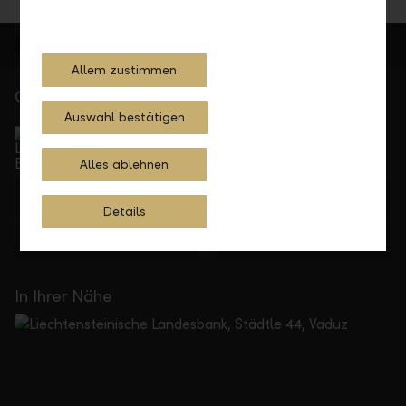
Allem zustimmen
Gerne für Sie da
Auswahl bestätigen
Service Direkt
Telefonisch erreichbar von Montag bis Freitag, 08.00
bis 17.30 Uhr
Alles ablehnen
+423 236 88 11
Details
Feedback
Anfrage
In Ihrer Nähe