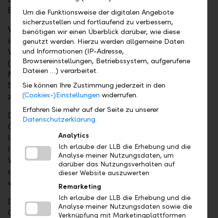
Bonität des Mutterhauses.
Um die Funktionsweise der digitalen Angebote
sicherzustellen und fortlaufend zu verbessern,
Vorsitzender des Aufsichtsrates der fusionierten Bank
benötigen wir einen Überblick darüber, wie diese
ist Gruppenleitungsmitglied Dr. Gabriel Brenna. Der
genutzt werden. Hierzu werden allgemeine Daten
Vorstand setzt sich neu aus Dr. Bernhard Ramsauer
und Informationen (IP-Adresse,
Browsereinstellungen, Betriebssystem, aufgerufene
(CEO), Dr. Robert Löw (Marktvorstand, stv. CEO),
Dateien …) verarbeitet.
Mag. Harald Friedrich (Marktvorstand), Gerd
Scheider (CFO) und Dipl. Ing. Selim Alantar (COO)
Sie können Ihre Zustimmung jederzeit in den
(Cookies-)Einstellungen
widerrufen.
zusammen.
Erfahren Sie mehr auf der Seite zu unserer
Der Zusammenschluss der beiden Banken wird in
Datenschutzerklärung.
Österreich mit einer breit angelegten
Analytics
Imagekampagne kommuniziert. Umfassende
Ich erlaube der LLB die Erhebung und die
Informationen über die Vorzüge der führenden
Analyse meiner Nutzungsdaten, um
Vermögensverwaltungsbank Österreichs finden sich
darüber das Nutzungsverhalten auf
ab 1. Oktober 2018 auf der neugestalteten Website
dieser Website auszuwerten
www.llb.at.
Remarketing
Ich erlaube der LLB die Erhebung und die
Die bisherigen Hauptaktionäre der Semper
Analyse meiner Nutzungsdaten sowie die
Constantia bleiben der LLB-Gruppe weiterhin
Verknüpfung mit Marketingplattformen