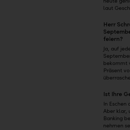
heute geni
laut Geschä
Herr Schr
Septembe
feiern?
Ja, auf je
September 
bekommt vo
Präsent vo
überrasche
Ist Ihre 
In Eschen 
Aber klar,
Banking be
nehmen sei