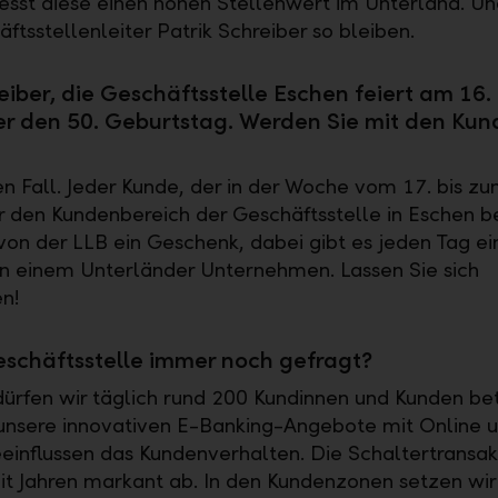
esst diese einen hohen Stellenwert im Unterland. Un
ftsstellenleiter Patrik Schreiber so bleiben.
eiber, die Geschäftsstelle Eschen feiert am 16.
r den 50. Geburtstag. Werden Sie mit den Kun
den Fall. Jeder Kunde, der in der Woche vom 17. bis zu
den Kundenbereich der Geschäftsstelle in Eschen bet
n der LLB ein Geschenk, dabei gibt es jeden Tag ei
n einem Unterländer Unternehmen. Lassen Sie sich
n!
Geschäftsstelle immer noch gefragt?
dürfen wir täglich rund 200 Kundinnen und Kunden be
 unsere innovativen E-Banking-Angebote mit Online 
einflussen das Kundenverhalten. Die Schaltertransak
t Jahren markant ab. In den Kundenzonen setzen wir