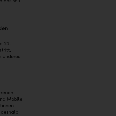
d das soll
den
m 21.
ritt,
n anderes
treuen.
und Mobile
tionen
 deshalb