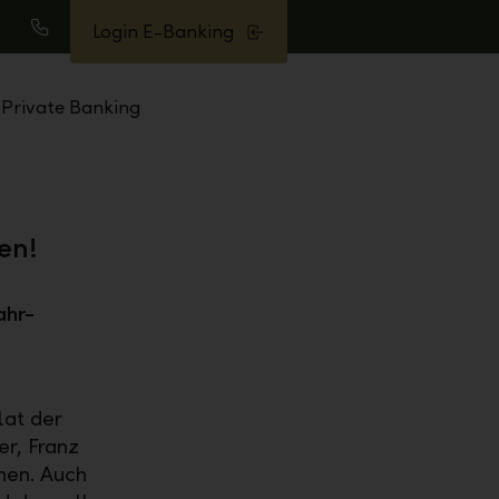
Login E-Banking
uche
Anrufen
Private Banking
en!
ahr-
lat der
r, Franz
hen. Auch