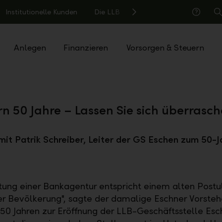
Institutionelle Kunden
Die LLB
S
Hilfe
Anlegen
Finanzieren
Vorsorgen & Steuern
rn 50 Jahre – Lassen Sie sich überrasch
mit Patrik Schreiber, Leiter der GS Eschen zum 50-J
htung einer Bankagentur entspricht einem alten Postu
r Bevölkerung", sagte der damalige Eschner Vorstehe
 50 Jahren zur Eröffnung der LLB-Geschäftsstelle Esc