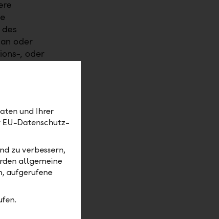
ere
se
 des
lan oder
ions-, oder
eiderte
ls übers
.
aten und Ihrer
er EU-Datenschutz-
zen wir auf
nd zu verbessern,
. Die
erden allgemeine
m, aufgerufene
Auch die
ng
ufen.