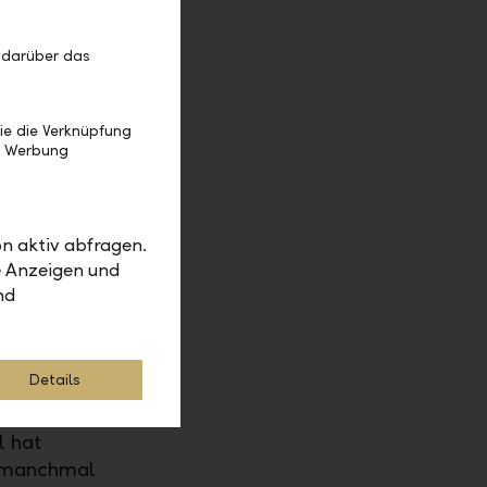
rung
 darüber das
 die
 ist. Das
ie die Verknüpfung
e Werbung
e Menschen
ie hier
 haben in
 gute
n aktiv abfragen.
e Anzeigen und
nd
rn Sie
Details
d meine
l hat
ch manchmal