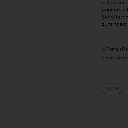
mit in den
erinnere i
Schalterha
zumindest f
Patrik Schrei
2018