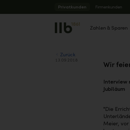
Alerts.Headline
Privatkunden
Firmenkunden
Zahlen & Sparen
Zurück
13.09.2018
Wir feie
Interview 
Jubiläum
"Die Erric
Unterlände
Meier, vor