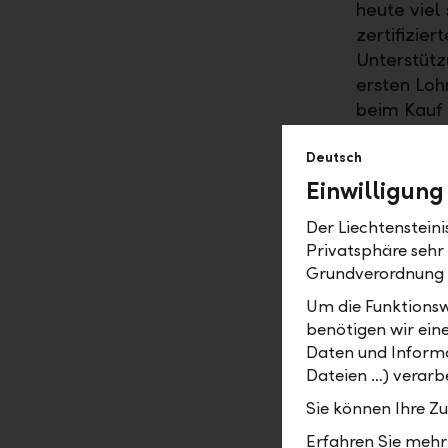
heute viel
zertifizie
Unterstütz
ersten Loh
beim Kauf 
Nachlasspl
Lösung bra
Deutsch
Internet. 
Einwilligung
Der Liechtenstein
Wandeln s
Privatsphäre sehr
Grundverordnung
Ja, ein Bei
Geschäftsst
Um die Funktionsw
einen sehr
benötigen wir ein
Geschäftss
Daten und Informa
Begegnungs
Dateien …) verarbe
Geschäftsst
Sie können Ihre Z
entwickeln
Erfahren Sie mehr 