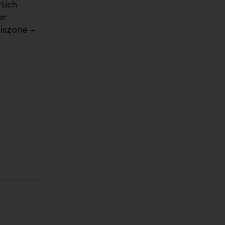
lich
er
niszone –