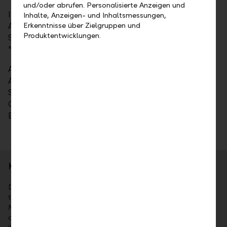
und/oder abrufen. Personalisierte Anzeigen und
Im vergangenen April erhielt die LLB für ihre Web-
Inhalte, Anzeigen- und Inhaltsmessungen,
Auftritte die Silber-Auszeichnung bei den Best of
Erkenntnisse über Zielgruppen und
Produktentwicklungen.
Swiss Web Awards 2018 in der Kategorie
"Technologie".
Alle Informationen zu den neuen digitalen
Angeboten der LLB sind auf der Website Schritt für
Schritt erklärt (
www.llb.li/ebill
). Mobile- und
Online-Banking-Nutzer werden im Übrigen direkt im
E-Banking zu den neuen Funktionen geführt.
Kurzporträt
Die Liechtensteinische Landesbank AG (LLB) ist das
traditionsreichste Finanzinstitut im Fürstentum Liechtenstein.
Mehrheitsaktionär ist das Land Liechtenstein. Die Aktien sind
an der SIX kotiert (Symbol: LLBN). Die LLB-Gruppe bietet