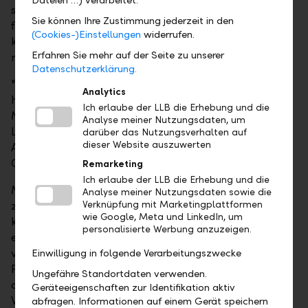
schnell Rechnungen empfangen, kontrollieren und
Sie können Ihre Zustimmung jederzeit in den
freigeben. Bei regelmässigen Rechnungseingängen
(Cookies-)Einstellungen
widerrufen.
kann die Bezahlung für bestimmte Rechnungssteller
Erfahren Sie mehr auf der Seite zu unserer
mittels Dauerfreigabe automatisiert erfolgen.
Datenschutzerklärung.
"Mit eBill setzen wir auf eine innovative und
Analytics
hocheffiziente digitale Lösung für Kunden, die unsere
Ich erlaube der LLB die Erhebung und die
Mobile- und Online-Banking-Lösungen nutzen. Die
Analyse meiner Nutzungsdaten, um
LLB ist in Liechtenstein die erste Bank mit diesem
darüber das Nutzungsverhalten auf
dieser Website auszuwerten
Angebot", erklärt Urs Müller, Leiter Division Retail &
Corporate Banking der LLB-Gruppe.
Remarketing
Ich erlaube der LLB die Erhebung und die
Mit dem jüngsten Release im E-Banking führt die LLB
Analyse meiner Nutzungsdaten sowie die
zudem neue Selfservice-Möglichkeiten ein. Kunden
Verknüpfung mit Marketingplattformen
wie Google, Meta und LinkedIn, um
können ab sofort Konten direkt im System selbst
personalisierte Werbung anzuzeigen.
eröffnen und benennen sowie Depots eröffnen und
verwalten. Urs Müller: "Die Benutzung dieser
Einwilligung in folgende Verarbeitungszwecke
Funktionen ist intuitiv und fügt sich nahtlos in das
Ungefähre Standortdaten verwenden.
digitale Kundenerlebnis in einer voll integrierten
Geräteeigenschaften zur Identifikation aktiv
Web-Umgebung ein."
abfragen. Informationen auf einem Gerät speichern