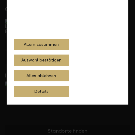
Gerne für Sie da
Service Direkt
Telefonisch erreichbar von Montag bis Freitag, 08.00
bis 17.30 Uhr
+423 236 88 11
Allem zustimmen
Feedback
Anfrage
Auswahl bestätigen
In Ihrer Nähe
Alles ablehnen
Details
Standorte finden