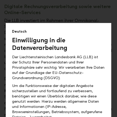
Digitale Rechnungsverarbeitung sowie weitere
Online-Services
Die LLB investiert im Rahmen ihrer Omnikanal-
Strategie kontinuierlich auch in digitale Kanäle und
Deutsch
Dienstleistungen für ihre Kunden. So bietet die LLB ab
sofort die Möglichkeit, über das E-Banking die
Einwilligung in die
neusten eBill-Services zu nutzen. Das Angebot wurde
Datenverarbeitung
in Kooperation mit der SIX Paynet AG umgesetzt und
bringt Kunden zahlreiche Vorteile: weniger Kosten
Der Liechtensteinischen Landesbank AG (LLB) ist
und Aufwand, Zeitgewinn in der Administration und
der Schutz Ihrer Personendaten und Ihrer
Privatsphäre sehr wichtig. Wir verarbeiten Ihre Daten
die automatische Archivierung von Rechnungen.
auf der Grundlage der EU-Datenschutz-
Grundverordnung (DSGVO).
Die Rechnungsstellung ist über eBill ganz einfach
möglich, erleichtert Firmen die Administration und
Um die Funktionsweise der digitalen Angebote
Kontrolle der Debitoren und bietet weitere Vorteile.
sicherzustellen und fortlaufend zu verbessern,
benötigen wir einen Überblick darüber, wie diese
So bringt der elektronische, papierlose Versand eine
genutzt werden. Hierzu werden allgemeine Daten
deutliche Kostenersparnis, weil Arbeitsaufwände,
und Informationen (IP-Adresse,
Material- und Portokosten entfallen. Kunden können
Browsereinstellungen, Betriebssystem, aufgerufene
mit eBill über das E-Banking der LLB bequem und
Dateien …) verarbeitet.