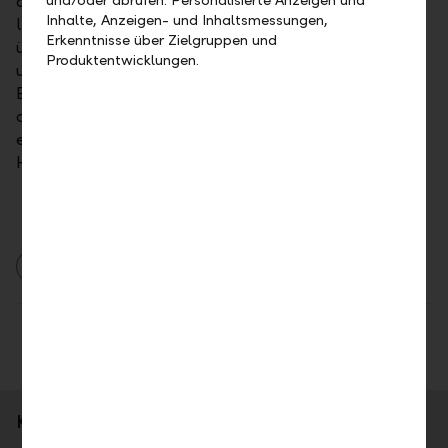
darauf ausgerichtet, dass die Vergütung
Inhalte, Anzeigen- und Inhaltsmessungen,
leistungsgerecht ausfällt. Dazu gehört, dass
Erkenntnisse über Zielgruppen und
überdurchschnittliche Leistung einen positiven und
Produktentwicklungen.
unterdurchschnittliche Leistung einen negativen
Effekt auf die Höhe der Vergütung hat. Entsprechend
der Vergütungspolitik legt das Vergütungsmodell
einen Fokus auf nachhaltiges, langfristig orientiertes
Handeln.
2017
Medienmitteilung
Auszeichnungen
Drucken
Kurzporträt