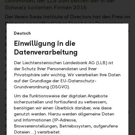
Lohnmodell der LLB zum besten der in der
Schweiz kotierten Firmen 2016
Der Verein Swiss Institute of Directors hat den Preis im
Rahmen einer öffentlichen Feier heute Donnerstag,
23. März 2017, in Luzern verliehen. Die Fachexperten
Deutsch
bewerteten die Lohnpolitik aller in der Schweiz
Einwilligung in die
kotierten Unternehmen nach Best-Practice-
Datenverarbeitung
Governance-Richtlinien und kürten am Ende die
Vergütungspolitik der LLB als "beispielhaft". Die LLB
Der Liechtensteinischen Landesbank AG (LLB) ist
rangiert im Vergleich 2016 auf Platz eins und ist
der Schutz Ihrer Personendaten und Ihrer
damit gleichzeitig das erste Bankinstitut, das diese
Privatsphäre sehr wichtig. Wir verarbeiten Ihre Daten
Auszeichnung erhält.
auf der Grundlage der EU-Datenschutz-
Grundverordnung (DSGVO).
"Die sehr gute Bewertung unseres Vergütungsmodells
Um die Funktionsweise der digitalen Angebote
durch das unabhängige Fachgremium freut uns
sicherzustellen und fortlaufend zu verbessern,
ausserordentlich. Es bestätigt uns, dass die
benötigen wir einen Überblick darüber, wie diese
Ausgestaltung der Lohnpolitik und Lohnpraxis für den
genutzt werden. Hierzu werden allgemeine Daten
Verwaltungsrat und die Geschäftsleitung nicht nur
und Informationen (IP-Adresse,
zeitgemäss, sondern beispielhaft ist und den
Browsereinstellungen, Betriebssystem, aufgerufene
neuesten Richtlinien und Führungskriterien
Dateien …) verarbeitet.