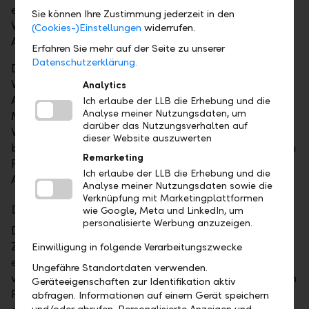
entspricht", erklärt Hans-Werner Gassner,
Sie können Ihre Zustimmung jederzeit in den
Verwaltungsratspräsident der LLB-Gruppe zur
(Cookies-)Einstellungen
widerrufen.
Auszeichnung.
Erfahren Sie mehr auf der Seite zu unserer
Datenschutzerklärung.
Den Preis an die Vertreter der LLB übergab Valentin
Vogt, der Präsident des Schweizerischen
Analytics
Arbeitgeberverbandes, im Beisein von Prof. Dr.
Ich erlaube der LLB die Erhebung und die
Analyse meiner Nutzungsdaten, um
Martin Hilb, dem Präsidenten des Vorstands des
darüber das Nutzungsverhalten auf
Vereins Swiss Institute of Directors. Der Verein
dieser Website auszuwerten
bewertet die Lohnpolitik der in der Schweiz kotierten
Remarketing
Firmen alle drei Jahre. Erstmals verliehen wurden die
Ich erlaube der LLB die Erhebung und die
Auszeichnungen im Jahr 2010.
Analyse meiner Nutzungsdaten sowie die
Verknüpfung mit Marketingplattformen
Das Vergütungsmodell der LLB-Gruppe
wie Google, Meta und LinkedIn, um
personalisierte Werbung anzuzeigen.
Das Vergütungsmodell der LLB-Gruppe wurde in
Zusammenarbeit mit der FehrAdvice & Partners AG
Einwilligung in folgende Verarbeitungszwecke
entwickelt und basiert auf den
Ungefähre Standortdaten verwenden.
verhaltensökonomischen Forschungsergebnissen von
Geräteeigenschaften zur Identifikation aktiv
Prof. Ernst Fehr von der Universität Zürich. Es ist
abfragen. Informationen auf einem Gerät speichern
und/oder abrufen. Personalisierte Anzeigen und